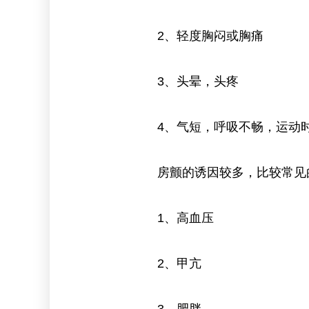
2、轻度胸闷或胸痛
3、头晕，头疼
4、气短，呼吸不畅，运动时
房颤的诱因较多，比较常见
1、高血压
2、甲亢