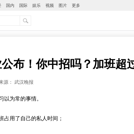
经
国内
国际
娱乐
视频
图片
更多
业公布！你中招吗？加班超
来源：
武汉晚报
习以为常的事情。
占用了自己的私人时间；