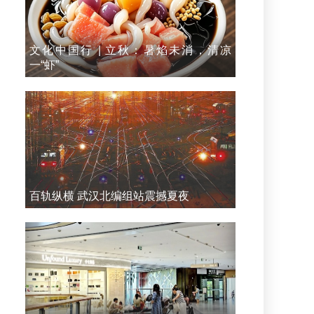
文化中国行 | 立秋：暑焰未消，清凉
一“虾”
百轨纵横 武汉北编组站震撼夏夜