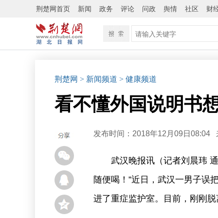
荆楚网首页
新闻
政务
评论
问政
舆情
社区
财
荆楚网
> 新闻频道
> 健康频道
看不懂外国说明书想
发布时间：2018年12月09日08:04
武汉晚报讯（记者刘晨玮 
随便喝！”近日，武汉一男子误
进了重症监护室。目前，刚刚脱